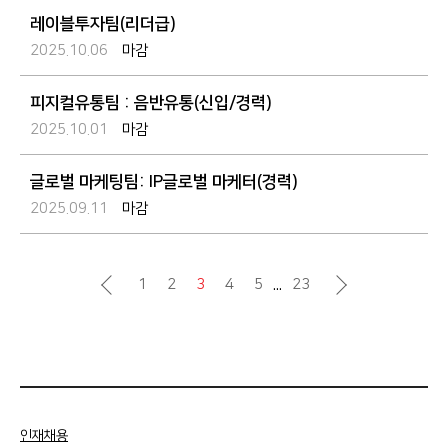
레이블투자팀(리더급)
2025.10.06
마감
피지컬유통팀 : 음반유통(신입/경력)
2025.10.01
마감
글로벌 마케팅팀: IP글로벌 마케터(경력)
2025.09.11
마감
...
1
2
3
4
5
23
인재채용